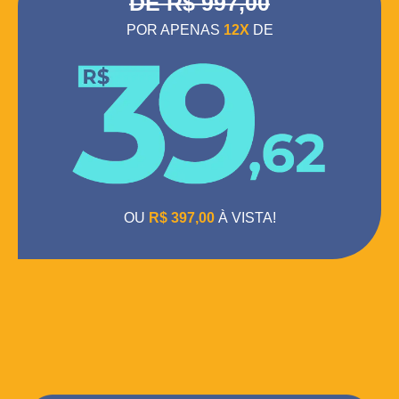
DE R$ 997,00
POR APENAS
12X
DE
OU
R$
397,0
0
À VISTA!